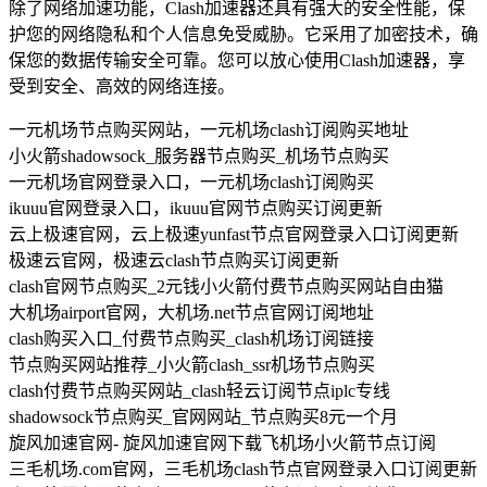
除了网络加速功能，Clash加速器还具有强大的安全性能，保
护您的网络隐私和个人信息免受威胁。它采用了加密技术，确
保您的数据传输安全可靠。您可以放心使用Clash加速器，享
受到安全、高效的网络连接。
一元机场节点购买网站，一元机场clash订阅购买地址
小火箭shadowsock_服务器节点购买_机场节点购买
一元机场官网登录入口，一元机场clash订阅购买
ikuuu官网登录入口，ikuuu官网节点购买订阅更新
云上极速官网，云上极速yunfast节点官网登录入口订阅更新
极速云官网，极速云clash节点购买订阅更新
clash官网节点购买_2元钱小火箭付费节点购买网站自由猫
大机场airport官网，大机场.net节点官网订阅地址
clash购买入口_付费节点购买_clash机场订阅链接
节点购买网站推荐_小火箭clash_ssr机场节点购买
clash付费节点购买网站_clash轻云订阅节点iplc专线
shadowsock节点购买_官网网站_节点购买8元一个月
旋风加速官网- 旋风加速官网下载飞机场小火箭节点订阅
三毛机场.com官网，三毛机场clash节点官网登录入口订阅更新